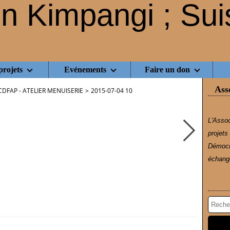
projets
Evénements
Faire un don
Ass
CDFAP - ATELIER MENUISERIE
>
2015-07-04 10
L'Assoc
projets
Démocr
échange