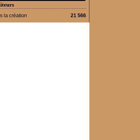
iteurs
 la création
21 566