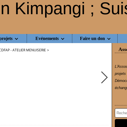
projets
Evénements
Faire un don
Ass
CDFAP - ATELIER MENUISERIE
>
L'Assoc
projets
Démocr
échange