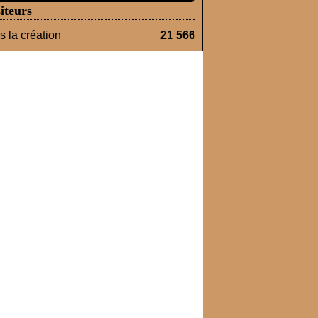
iteurs
 la création
21 566