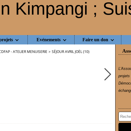
projets
Evénements
Faire un don
Ass
CDFAP - ATELIER MENUISERIE
>
SÉJOUR AVRIL JOËL (10)
L'Assoc
projets
Démocr
échange