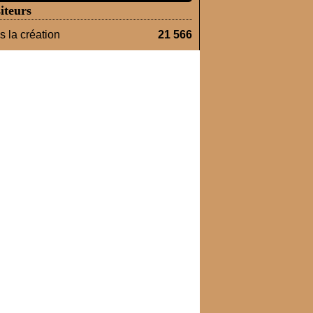
iteurs
 la création
21 566