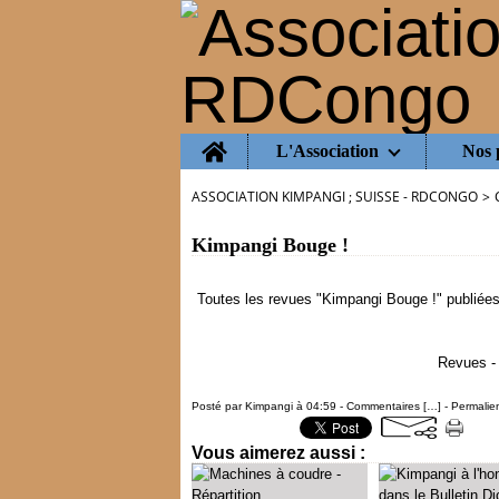
Home
L'Association
Nos 
ASSOCIATION KIMPANGI ; SUISSE - RDCONGO
>
Kimpangi Bouge !
Toutes les revues "Kimpangi Bouge !" publiées
Revues -
Posté par Kimpangi à 04:59 -
Commentaires [
…
]
- Permalien
Vous aimerez aussi :