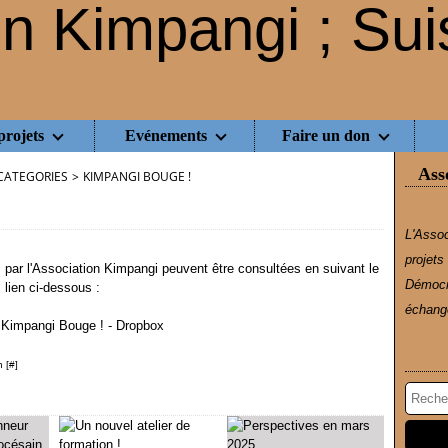
projets
Evénements
Faire un don
Ass
CATEGORIES
>
KIMPANGI BOUGE !
L'Assoc
projets
 par l'Association Kimpangi peuvent être consultées en suivant le
Démocr
lien ci-dessous :
échange
 Kimpangi Bouge ! - Dropbox
 [
#
]