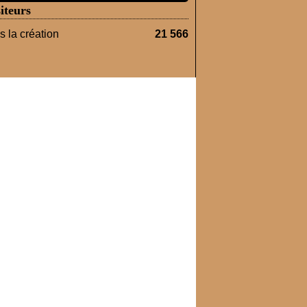
iteurs
 la création
21 566