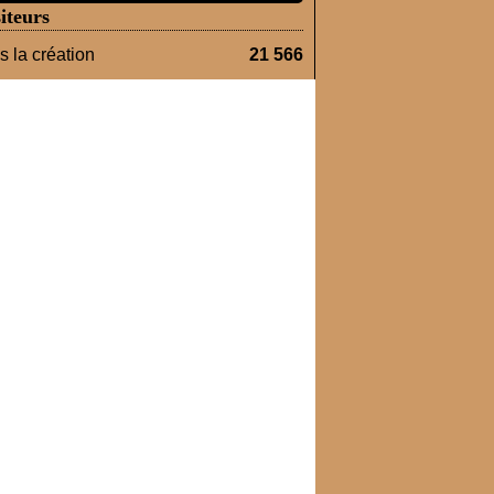
iteurs
 la création
21 566