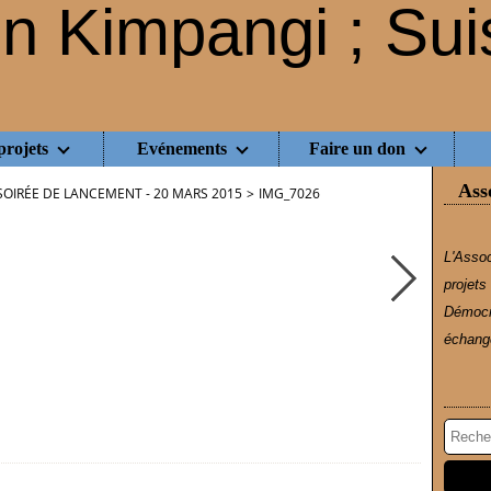
projets
Evénements
Faire un don
Ass
SOIRÉE DE LANCEMENT - 20 MARS 2015
>
IMG_7026
L'Assoc
projets
Démocr
échange