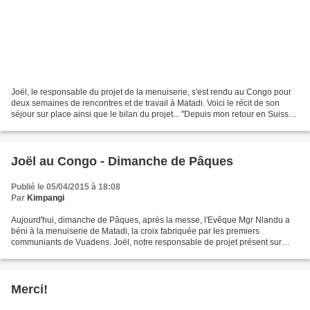
Joël, le responsable du projet de la menuiserie, s'est rendu au Congo pour
deux semaines de rencontres et de travail à Matadi. Voici le récit de son
séjour sur place ainsi que le bilan du projet... "Depuis mon retour en Suisse,
en décembre 2014, l’équipe...
Joël au Congo - Dimanche de Pâques
Publié le 05/04/2015 à 18:08
Par
Kimpangi
Aujourd'hui, dimanche de Pâques, après la messe, l'Evêque Mgr Nlandu a
béni à la menuiserie de Matadi, la croix fabriquée par les premiers
communiants de Vuadens. Joël, notre responsable de projet présent sur
place pour deux semaines, n'a pas manqué une...
Merci!