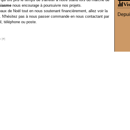
Vis
siasme
nous encourage à poursuivre nos projets.
aux de Noël tout en nous soutenant financièrement, allez voir la
Depuis
e. N'hésitez pas à nous passer commande en nous contactant par
l, téléphone ou poste.
 [
#
]