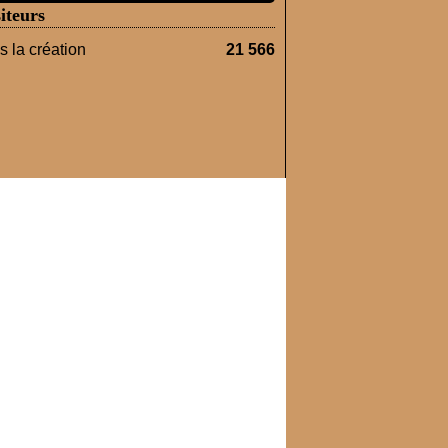
iteurs
 la création
21 566