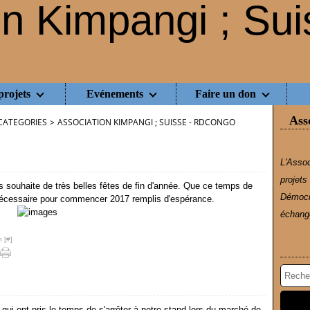
projets
Evénements
Faire un don
Ass
CATEGORIES
>
ASSOCIATION KIMPANGI ; SUISSE - RDCONGO
L'Assoc
projets
s souhaite de très belles fêtes de fin d'année. Que ce temps de
Démocr
 nécessaire pour commencer 2017 remplis d'espérance.
échange
 [
#
]
ui ont pris le temps de s'arrêter à notre stand lors du marché de