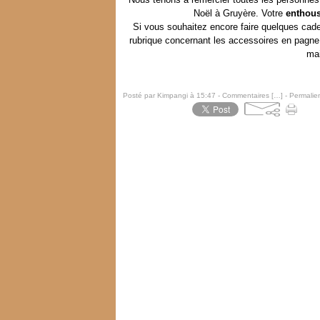
Noël à Gruyère. Votre
enthou
Si vous souhaitez encore faire quelques cade
rubrique concernant les accessoires en pagn
mai
Posté par Kimpangi à 15:47 -
Commentaires [
…
]
- Permalien