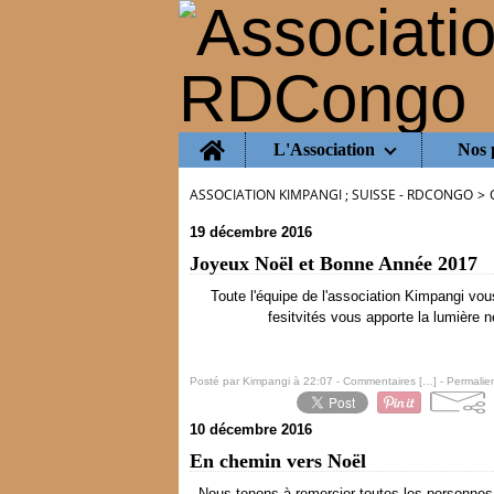
Home
L'Association
Nos 
ASSOCIATION KIMPANGI ; SUISSE - RDCONGO
>
19 décembre 2016
Joyeux Noël et Bonne Année 2017
Toute l'équipe de l'association Kimpangi vou
fesitvités vous apporte la lumière
Posté par Kimpangi à 22:07 -
Commentaires [
…
]
- Permalien
10 décembre 2016
En chemin vers Noël
Nous tenons à remercier toutes les personnes q